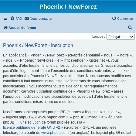
Phoenix / NewForez
FAQ
Nous contacter
Connexion
R
Accueil du forum
e
Langue :
c
Phoenix / NewForez - Inscription
h
En accédant à « Phoenix / NewForez » (ci-après dénommé « nous », « notre »,
e
« nos », « Phoenix / NewForez » et « https://phoenix.cistes.net »), vous
r
acceptez d’être légalement lié par les conditions suivantes. Si vous n’acceptez
pas d’être légalement lié par l’ensemble des conditions suivantes, veuillez ne
c
pas accéder à « Phoenix / NewForez » ni l’utiliser. Nous pouvons modifier ces
h
conditions à tout moment et nous nous efforcerons de vous informer de ces
e
modifications. Il vous incombe toutefois de consulter régulièrement ce
document, car votre utilisation continue de « Phoenix / NewForez » après
r
l’apport de modifications vaut acceptation de votre part d’être légalement lié
par les conditions mises à jour ou modifiées.
Nos forums sont propulsés par phpBB (ci-après « ils », « eux », « leur »,
« logiciel phpBB », « www.phpbb.com », « phpBB Limited » et « équipes
phpBB »), une solution de forum publiée sous la «
licence publique générale GNU v2
» (ci-après « GPL »), qui peut être
téléchargée à partir de
www.phpbb.com
(en anglais). Le logiciel phpBB ne fait