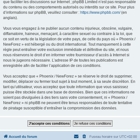
que faciliter les discussions sur Internet ; phpBB Limited n’est pas responsable
du contenu ou des comportements autorisés ou interdits sur ce site. Pour plus
d’informations sur phpBB, veuillez consulter :
https://www.phpbb.com/
(en
anglais).
Vous vous engagez à ne publier aucun contenu injurieux, obscène, vulgaire,
diffamatoire, haineux, menaçant, à caractère sexuel ou contraire à la loi, que
ce soit en vertu de la législation de votre pays, de celle du pays où « Phoenix /
NewForez » est hébergé ou du droit international. Tout manquement à cette
règle peut entraîner votre exclusion immédiate et définitive du site, et nous
nous réservons le droit d’en informer votre fournisseur d’accès à Internet si
nous le jugeons nécessaire. L’adresse IP de toutes les publications est
enregistrée afin de faciliter l’application de ces conditions.
Vous acceptez que « Phoenix / NewForez » se réserve le droit de supprimer,
modifier, déplacer ou fermer tout sujet à tout moment, à sa seule discrétion. En
tant qu’utilisateur, vous acceptez que toute information que vous saisissez
puisse être stockée dans une base de données. Bien que ces informations ne
soient pas divulguées à des tiers sans votre consentement, ni « Phoenix /
NewForez » ni phpBB ne peuvent être tenus responsables de toute tentative
de piratage susceptible d’entraîner la compromission des données.
Accueil du forum
Fuseau horaire sur
UTC+02:00