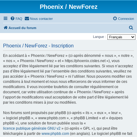
Phoenix / NewForez
FAQ
Nous contacter
Connexion
R
Accueil du forum
e
Langue :
c
Phoenix / NewForez - Inscription
h
En accédant à « Phoenix / NewForez » (ci-après dénommé « nous », « notre »,
e
« nos », « Phoenix / NewForez » et « https://phoenix.cistes.net »), vous
r
acceptez d’être légalement lié par les conditions suivantes. Si vous n’acceptez
pas d’être légalement lié par l’ensemble des conditions suivantes, veuillez ne
c
pas accéder à « Phoenix / NewForez » ni l’utiliser. Nous pouvons modifier ces
h
conditions à tout moment et nous nous efforcerons de vous informer de ces
e
modifications. Il vous incombe toutefois de consulter régulièrement ce
document, car votre utilisation continue de « Phoenix / NewForez » après
r
l’apport de modifications vaut acceptation de votre part d’être légalement lié
par les conditions mises à jour ou modifiées.
Nos forums sont propulsés par phpBB (ci-après « ils », « eux », « leur »,
« logiciel phpBB », « www.phpbb.com », « phpBB Limited » et « équipes
phpBB »), une solution de forum publiée sous la «
licence publique générale GNU v2
» (ci-après « GPL »), qui peut être
téléchargée à partir de
www.phpbb.com
(en anglais). Le logiciel phpBB ne fait