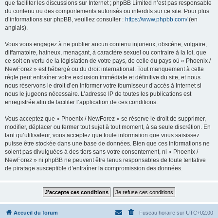
que faciliter les discussions sur Internet ; phpBB Limited n’est pas responsable
du contenu ou des comportements autorisés ou interdits sur ce site. Pour plus
d’informations sur phpBB, veuillez consulter :
https://www.phpbb.com/
(en
anglais).
Vous vous engagez à ne publier aucun contenu injurieux, obscène, vulgaire,
diffamatoire, haineux, menaçant, à caractère sexuel ou contraire à la loi, que
ce soit en vertu de la législation de votre pays, de celle du pays où « Phoenix /
NewForez » est hébergé ou du droit international. Tout manquement à cette
règle peut entraîner votre exclusion immédiate et définitive du site, et nous
nous réservons le droit d’en informer votre fournisseur d’accès à Internet si
nous le jugeons nécessaire. L’adresse IP de toutes les publications est
enregistrée afin de faciliter l’application de ces conditions.
Vous acceptez que « Phoenix / NewForez » se réserve le droit de supprimer,
modifier, déplacer ou fermer tout sujet à tout moment, à sa seule discrétion. En
tant qu’utilisateur, vous acceptez que toute information que vous saisissez
puisse être stockée dans une base de données. Bien que ces informations ne
soient pas divulguées à des tiers sans votre consentement, ni « Phoenix /
NewForez » ni phpBB ne peuvent être tenus responsables de toute tentative
de piratage susceptible d’entraîner la compromission des données.
Accueil du forum
Fuseau horaire sur
UTC+02:00