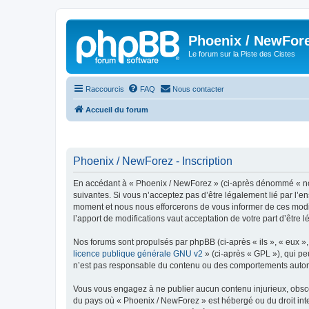
Phoenix / NewFor
Le forum sur la Piste des Cistes
Raccourcis
FAQ
Nous contacter
Accueil du forum
Phoenix / NewForez - Inscription
En accédant à « Phoenix / NewForez » (ci-après dénommé « nous 
suivantes. Si vous n’acceptez pas d’être légalement lié par l’e
moment et nous nous efforcerons de vous informer de ces modifi
l’apport de modifications vaut acceptation de votre part d’être 
Nos forums sont propulsés par phpBB (ci-après « ils », « eux »
licence publique générale GNU v2
» (ci-après « GPL »), qui pe
n’est pas responsable du contenu ou des comportements autorisé
Vous vous engagez à ne publier aucun contenu injurieux, obscène,
du pays où « Phoenix / NewForez » est hébergé ou du droit inter