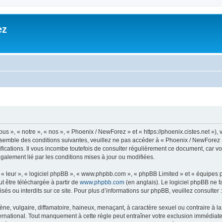
ez
», « notre », « nos », « Phoenix / NewForez » et « https://phoenix.cistes.net »), v
nsemble des conditions suivantes, veuillez ne pas accéder à « Phoenix / NewForez » 
cations. Il vous incombe toutefois de consulter régulièrement ce document, car vo
légalement lié par les conditions mises à jour ou modifiées.
, « leur », « logiciel phpBB », « www.phpbb.com », « phpBB Limited » et « équipes
ut être téléchargée à partir de
www.phpbb.com
(en anglais). Le logiciel phpBB ne fa
s ou interdits sur ce site. Pour plus d’informations sur phpBB, veuillez consulter 
 vulgaire, diffamatoire, haineux, menaçant, à caractère sexuel ou contraire à la loi
national. Tout manquement à cette règle peut entraîner votre exclusion immédiate et