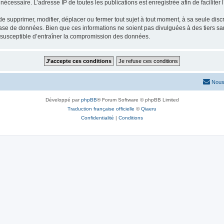
nécessaire. L’adresse IP de toutes les publications est enregistrée afin de faciliter 
 supprimer, modifier, déplacer ou fermer tout sujet à tout moment, à sa seule discré
ase de données. Bien que ces informations ne soient pas divulguées à des tiers s
e susceptible d’entraîner la compromission des données.
Nous
Développé par
phpBB
® Forum Software © phpBB Limited
Traduction française officielle
©
Qiaeru
Confidentialité
|
Conditions