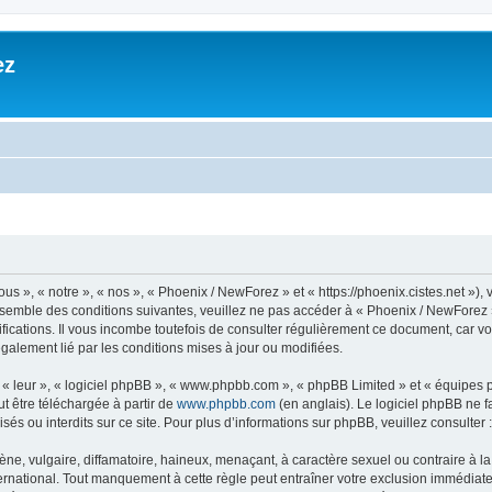
ez
», « notre », « nos », « Phoenix / NewForez » et « https://phoenix.cistes.net »), v
nsemble des conditions suivantes, veuillez ne pas accéder à « Phoenix / NewForez » 
cations. Il vous incombe toutefois de consulter régulièrement ce document, car vo
légalement lié par les conditions mises à jour ou modifiées.
, « leur », « logiciel phpBB », « www.phpbb.com », « phpBB Limited » et « équipes
ut être téléchargée à partir de
www.phpbb.com
(en anglais). Le logiciel phpBB ne fa
s ou interdits sur ce site. Pour plus d’informations sur phpBB, veuillez consulter 
 vulgaire, diffamatoire, haineux, menaçant, à caractère sexuel ou contraire à la loi
national. Tout manquement à cette règle peut entraîner votre exclusion immédiate et