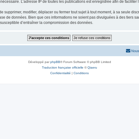
nécessaire. L’adresse IP de toutes les publications est enregistrée afin de faciliter 
 supprimer, modifier, déplacer ou fermer tout sujet à tout moment, à sa seule discré
ase de données. Bien que ces informations ne soient pas divulguées à des tiers s
e susceptible d’entraîner la compromission des données.
Nous
Développé par
phpBB
® Forum Software © phpBB Limited
Traduction française officielle
©
Qiaeru
Confidentialité
|
Conditions