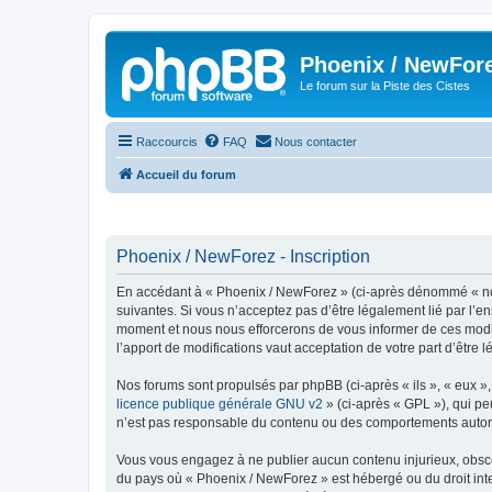
Phoenix / NewFor
Le forum sur la Piste des Cistes
Raccourcis
FAQ
Nous contacter
Accueil du forum
Phoenix / NewForez - Inscription
En accédant à « Phoenix / NewForez » (ci-après dénommé « nous 
suivantes. Si vous n’acceptez pas d’être légalement lié par l’e
moment et nous nous efforcerons de vous informer de ces modifi
l’apport de modifications vaut acceptation de votre part d’être 
Nos forums sont propulsés par phpBB (ci-après « ils », « eux »
licence publique générale GNU v2
» (ci-après « GPL »), qui pe
n’est pas responsable du contenu ou des comportements autorisé
Vous vous engagez à ne publier aucun contenu injurieux, obscène,
du pays où « Phoenix / NewForez » est hébergé ou du droit inter