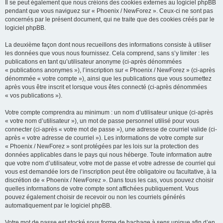
Il se peut également que nous créions des cookies externes au logiciel phpBB
pendant que vous naviguez sur « Phoenix / NewForez ». Ceux-ci ne sont pas
concernés par le présent document, qui ne traite que des cookies créés par le
logiciel phpBB.
La deuxième façon dont nous recueillons des informations consiste à utiliser
les données que vous nous fournissez. Cela comprend, sans s’y limiter : les
publications en tant qu’utilisateur anonyme (ci-après dénommées
« publications anonymes »), l’inscription sur « Phoenix / NewForez » (ci-après
dénommée « votre compte »), ainsi que les publications que vous soumettez
après vous être inscrit et lorsque vous êtes connecté (ci-après dénommées
« vos publications »).
Votre compte comprendra au minimum : un nom d’utilisateur unique (ci-après
« votre nom d’utilisateur »), un mot de passe personnel utilisé pour vous
connecter (ci-après « votre mot de passe »), une adresse de courriel valide (ci-
après « votre adresse de courriel »). Les informations de votre compte sur
« Phoenix / NewForez » sont protégées par les lois sur la protection des
données applicables dans le pays qui nous héberge. Toute information autre
que votre nom d’utilisateur, votre mot de passe et votre adresse de courriel qui
vous est demandée lors de l’inscription peut être obligatoire ou facultative, à la
discrétion de « Phoenix / NewForez ». Dans tous les cas, vous pouvez choisir
quelles informations de votre compte sont affichées publiquement. Vous
pouvez également choisir de recevoir ou non les courriels générés
automatiquement par le logiciel phpBB.
Votre mot de passe est stocké sous forme de hachage à sens unique afin d’en