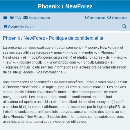
Phoenix / NewForez
FAQ
Nous contacter
Inscription
Connexion
R
Accueil du forum
e
Phoenix / NewForez - Politique de confidentialité
c
h
La présente politique explique en détail comment « Phoenix / NewForez » et
ses sociétés affiliées (ci-après « nous », « notre », « notre », « Phoenix /
e
NewForez » et « https://phoenix.cistes.net ») et phpBB (ci-après « ils », « eux »,
r
« leur », « logiciel phpBB », « www.phpbb.com », « phpBB Limited » et
« équipes phpBB ») utilisent les informations collectées lors de votre utilisation
c
de ce site (ci-après « vos informations »).
h
Vos informations sont collectées de deux manières. Lorsque vous naviguez sur
e
« Phoenix / NewForez », le logiciel phpBB crée plusieurs cookies. Les cookies
r
sont de petits fichiers texte stockés dans les fichiers temporaires de votre
navigateur web. Les deux premiers cookies contiennent un identifiant
utilisateur (ci-après « user-id ») et un identifiant de session anonyme (ci-après
« session-id »), tous deux attribués automatiquement par le logiciel phpBB. Un
troisième cookie sera créé une fois que vous aurez consulté des sujets au sein
de « Phoenix / NewForez ». Il stocke des informations sur les sujets que vous
avez lus, améliorant ainsi votre expérience utilisateur.