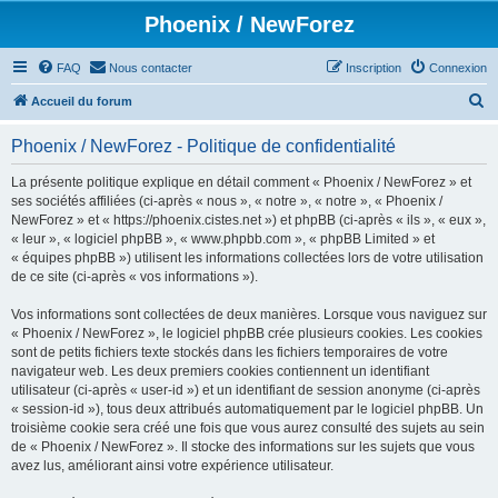
Phoenix / NewForez
FAQ
Nous contacter
Inscription
Connexion
R
Accueil du forum
e
Phoenix / NewForez - Politique de confidentialité
c
h
La présente politique explique en détail comment « Phoenix / NewForez » et
ses sociétés affiliées (ci-après « nous », « notre », « notre », « Phoenix /
e
NewForez » et « https://phoenix.cistes.net ») et phpBB (ci-après « ils », « eux »,
r
« leur », « logiciel phpBB », « www.phpbb.com », « phpBB Limited » et
« équipes phpBB ») utilisent les informations collectées lors de votre utilisation
c
de ce site (ci-après « vos informations »).
h
Vos informations sont collectées de deux manières. Lorsque vous naviguez sur
e
« Phoenix / NewForez », le logiciel phpBB crée plusieurs cookies. Les cookies
r
sont de petits fichiers texte stockés dans les fichiers temporaires de votre
navigateur web. Les deux premiers cookies contiennent un identifiant
utilisateur (ci-après « user-id ») et un identifiant de session anonyme (ci-après
« session-id »), tous deux attribués automatiquement par le logiciel phpBB. Un
troisième cookie sera créé une fois que vous aurez consulté des sujets au sein
de « Phoenix / NewForez ». Il stocke des informations sur les sujets que vous
avez lus, améliorant ainsi votre expérience utilisateur.