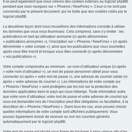
Il se peut également que nous créions des cookies externes au logiciel phpBB
pendant que vous naviguez sur « Phoenix / NewForez ». Ceux-ci ne sont pas
concernés par le présent document, qui ne traite que des cookies créés par le
logiciel phpBB.
La deuxième façon dont nous recueillons des informations consiste à utiliser
les données que vous nous fournissez. Cela comprend, sans s’y limiter : les
publications en tant qu’utilisateur anonyme (ci-après dénommées
« publications anonymes »), l’inscription sur « Phoenix / NewForez » (ci-après
dénommée « votre compte »), ainsi que les publications que vous soumettez
après vous être inscrit et lorsque vous êtes connecté (ci-après dénommées
« vos publications »).
Votre compte comprendra au minimum : un nom d’utilisateur unique (ci-après
« votre nom d’utilisateur »), un mot de passe personnel utilisé pour vous
connecter (ci-après « votre mot de passe »), une adresse de courriel valide (ci-
après « votre adresse de courriel »). Les informations de votre compte sur
« Phoenix / NewForez » sont protégées par les lois sur la protection des
données applicables dans le pays qui nous héberge. Toute information autre
que votre nom d’utilisateur, votre mot de passe et votre adresse de courriel qui
vous est demandée lors de l’inscription peut être obligatoire ou facultative, à la
discrétion de « Phoenix / NewForez ». Dans tous les cas, vous pouvez choisir
quelles informations de votre compte sont affichées publiquement. Vous
pouvez également choisir de recevoir ou non les courriels générés
automatiquement par le logiciel phpBB.
Votre mot de passe est stocké sous forme de hachage à sens unique afin d’en