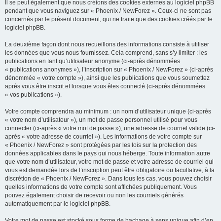
Il se peut également que nous créions des cookies externes au logiciel phpBB
pendant que vous naviguez sur « Phoenix / NewForez ». Ceux-ci ne sont pas
concernés par le présent document, qui ne traite que des cookies créés par le
logiciel phpBB.
La deuxième façon dont nous recueillons des informations consiste à utiliser
les données que vous nous fournissez. Cela comprend, sans s’y limiter : les
publications en tant qu’utilisateur anonyme (ci-après dénommées
« publications anonymes »), l’inscription sur « Phoenix / NewForez » (ci-après
dénommée « votre compte »), ainsi que les publications que vous soumettez
après vous être inscrit et lorsque vous êtes connecté (ci-après dénommées
« vos publications »).
Votre compte comprendra au minimum : un nom d’utilisateur unique (ci-après
« votre nom d’utilisateur »), un mot de passe personnel utilisé pour vous
connecter (ci-après « votre mot de passe »), une adresse de courriel valide (ci-
après « votre adresse de courriel »). Les informations de votre compte sur
« Phoenix / NewForez » sont protégées par les lois sur la protection des
données applicables dans le pays qui nous héberge. Toute information autre
que votre nom d’utilisateur, votre mot de passe et votre adresse de courriel qui
vous est demandée lors de l’inscription peut être obligatoire ou facultative, à la
discrétion de « Phoenix / NewForez ». Dans tous les cas, vous pouvez choisir
quelles informations de votre compte sont affichées publiquement. Vous
pouvez également choisir de recevoir ou non les courriels générés
automatiquement par le logiciel phpBB.
Votre mot de passe est stocké sous forme de hachage à sens unique afin d’en