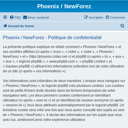
Phoenix / NewForez
FAQ
Nous contacter
Inscription
Connexion
R
Accueil du forum
e
Phoenix / NewForez - Politique de confidentialité
c
h
La présente politique explique en détail comment « Phoenix / NewForez » et
ses sociétés affiliées (ci-après « nous », « notre », « notre », « Phoenix /
e
NewForez » et « https://phoenix.cistes.net ») et phpBB (ci-après « ils », « eux »,
r
« leur », « logiciel phpBB », « www.phpbb.com », « phpBB Limited » et
« équipes phpBB ») utilisent les informations collectées lors de votre utilisation
c
de ce site (ci-après « vos informations »).
h
Vos informations sont collectées de deux manières. Lorsque vous naviguez sur
e
« Phoenix / NewForez », le logiciel phpBB crée plusieurs cookies. Les cookies
r
sont de petits fichiers texte stockés dans les fichiers temporaires de votre
navigateur web. Les deux premiers cookies contiennent un identifiant
utilisateur (ci-après « user-id ») et un identifiant de session anonyme (ci-après
« session-id »), tous deux attribués automatiquement par le logiciel phpBB. Un
troisième cookie sera créé une fois que vous aurez consulté des sujets au sein
de « Phoenix / NewForez ». Il stocke des informations sur les sujets que vous
avez lus, améliorant ainsi votre expérience utilisateur.