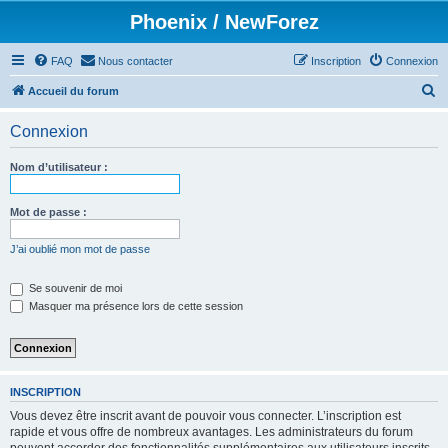
Phoenix / NewForez
FAQ
Nous contacter
Inscription
Connexion
R
Accueil du forum
e
Connexion
c
h
Nom d’utilisateur :
e
r
Mot de passe :
c
J’ai oublié mon mot de passe
h
e
Se souvenir de moi
Masquer ma présence lors de cette session
r
INSCRIPTION
Vous devez être inscrit avant de pouvoir vous connecter. L’inscription est
rapide et vous offre de nombreux avantages. Les administrateurs du forum
peuvent accorder des fonctionnalités supplémentaires aux utilisateurs inscrits.