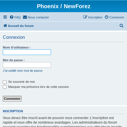
Phoenix / NewForez
FAQ
Nous contacter
Inscription
Connexion
R
Accueil du forum
e
Connexion
c
h
Nom d’utilisateur :
e
r
Mot de passe :
c
J’ai oublié mon mot de passe
h
e
Se souvenir de moi
Masquer ma présence lors de cette session
r
INSCRIPTION
Vous devez être inscrit avant de pouvoir vous connecter. L’inscription est
rapide et vous offre de nombreux avantages. Les administrateurs du forum
peuvent accorder des fonctionnalités supplémentaires aux utilisateurs inscrits.