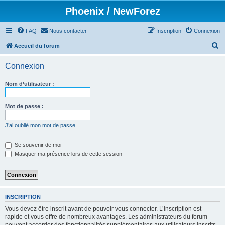
Phoenix / NewForez
FAQ
Nous contacter
Inscription
Connexion
R
Accueil du forum
e
Connexion
c
h
Nom d’utilisateur :
e
r
Mot de passe :
c
J’ai oublié mon mot de passe
h
e
Se souvenir de moi
Masquer ma présence lors de cette session
r
INSCRIPTION
Vous devez être inscrit avant de pouvoir vous connecter. L’inscription est
rapide et vous offre de nombreux avantages. Les administrateurs du forum
peuvent accorder des fonctionnalités supplémentaires aux utilisateurs inscrits.