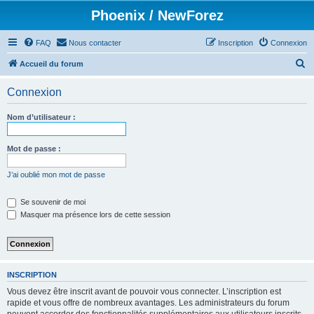
Phoenix / NewForez
FAQ
Nous contacter
Inscription
Connexion
R
Accueil du forum
e
Connexion
c
h
Nom d’utilisateur :
e
r
Mot de passe :
c
J’ai oublié mon mot de passe
h
e
Se souvenir de moi
Masquer ma présence lors de cette session
r
INSCRIPTION
Vous devez être inscrit avant de pouvoir vous connecter. L’inscription est
rapide et vous offre de nombreux avantages. Les administrateurs du forum
peuvent accorder des fonctionnalités supplémentaires aux utilisateurs inscrits.