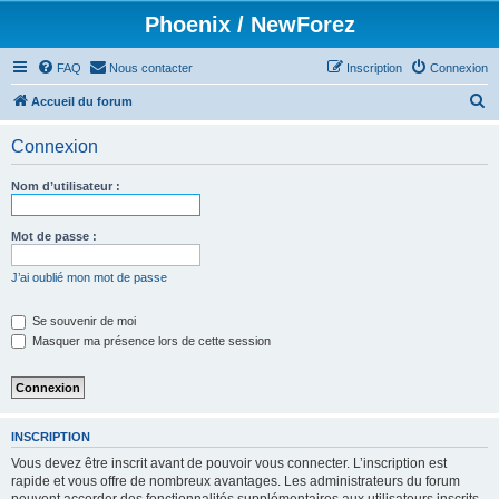
Phoenix / NewForez
FAQ
Nous contacter
Inscription
Connexion
R
Accueil du forum
e
Connexion
c
h
Nom d’utilisateur :
e
r
Mot de passe :
c
J’ai oublié mon mot de passe
h
e
Se souvenir de moi
Masquer ma présence lors de cette session
r
INSCRIPTION
Vous devez être inscrit avant de pouvoir vous connecter. L’inscription est
rapide et vous offre de nombreux avantages. Les administrateurs du forum
peuvent accorder des fonctionnalités supplémentaires aux utilisateurs inscrits.