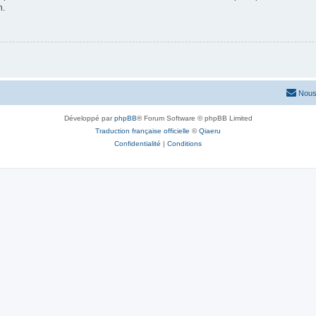
n.
Nous
Développé par
phpBB
® Forum Software © phpBB Limited
Traduction française officielle
©
Qiaeru
Confidentialité
|
Conditions