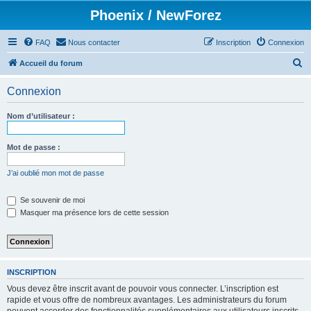
Phoenix / NewForez
FAQ
Nous contacter
Inscription
Connexion
R
Accueil du forum
e
Connexion
c
h
Nom d’utilisateur :
e
r
Mot de passe :
c
J’ai oublié mon mot de passe
h
e
Se souvenir de moi
Masquer ma présence lors de cette session
r
INSCRIPTION
Vous devez être inscrit avant de pouvoir vous connecter. L’inscription est
rapide et vous offre de nombreux avantages. Les administrateurs du forum
peuvent accorder des fonctionnalités supplémentaires aux utilisateurs inscrits.