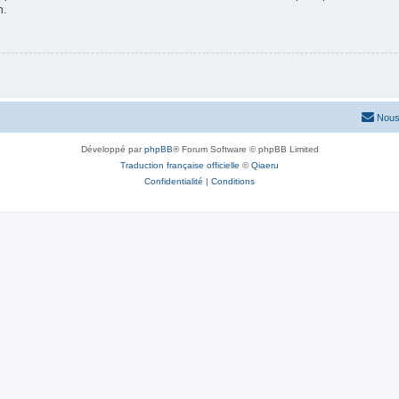
n.
Nous
Développé par
phpBB
® Forum Software © phpBB Limited
Traduction française officielle
©
Qiaeru
Confidentialité
|
Conditions