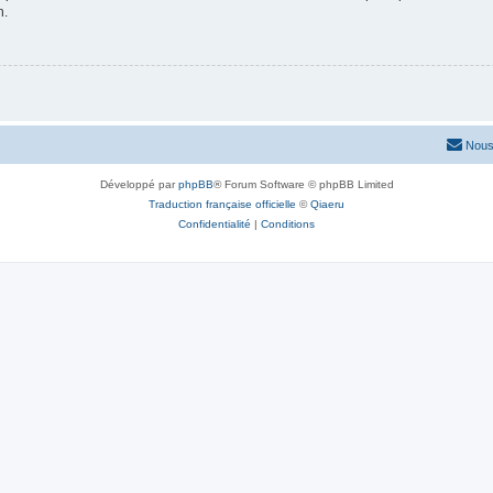
n.
Nous
Développé par
phpBB
® Forum Software © phpBB Limited
Traduction française officielle
©
Qiaeru
Confidentialité
|
Conditions