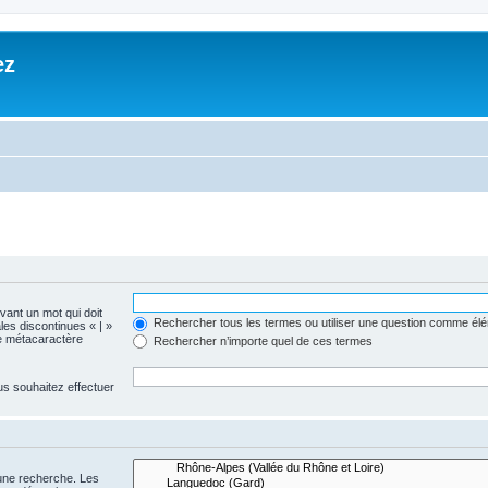
ez
evant un mot qui doit
Rechercher tous les termes ou utiliser une question comme él
les discontinues « | »
me métacaractère
Rechercher n’importe quel de ces termes
us souhaitez effectuer
 une recherche. Les