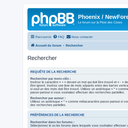
Phoenix / NewFor
Le forum sur la Piste des Cistes
Raccourcis
FAQ
Nous contacter
Accueil du forum
Rechercher
Rechercher
REQUÊTE DE LA RECHERCHE
Rechercher par mots-clés :
Insérez le caractère « + » devant un mot qui doit être trouvé et « - » d
être ignoré. Insérez une liste de mots séparés entre des barres vertica
si seul un des mots doit être trouvé. Utilisez un astérisque « * » com
passe-partout si vous souhaitez effectuer des recherches partielles.
Rechercher par auteur :
Utilisez un astérisque « * » comme métacaractère passe-partout si vo
des recherches partielles.
PRÉFÉRENCES DE LA RECHERCHE
Rechercher dans les forums :
Sélectionnez le ou les forums dans lesquels vous souhaitez effectuer