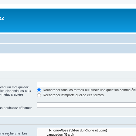
ez
evant un mot qui doit
Rechercher tous les termes ou utiliser une question comme él
les discontinues « | »
me métacaractère
Rechercher n’importe quel de ces termes
us souhaitez effectuer
 une recherche. Les