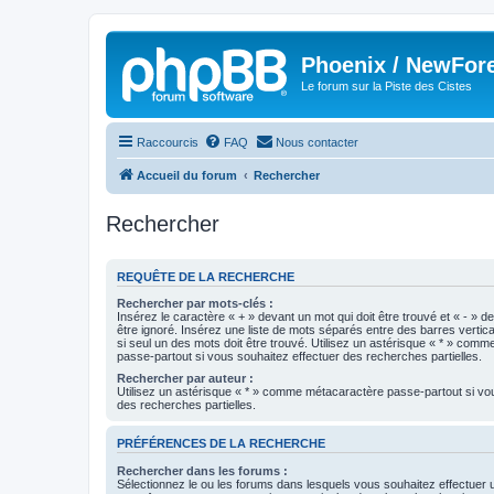
Phoenix / NewFor
Le forum sur la Piste des Cistes
Raccourcis
FAQ
Nous contacter
Accueil du forum
Rechercher
Rechercher
REQUÊTE DE LA RECHERCHE
Rechercher par mots-clés :
Insérez le caractère « + » devant un mot qui doit être trouvé et « - » d
être ignoré. Insérez une liste de mots séparés entre des barres vertica
si seul un des mots doit être trouvé. Utilisez un astérisque « * » com
passe-partout si vous souhaitez effectuer des recherches partielles.
Rechercher par auteur :
Utilisez un astérisque « * » comme métacaractère passe-partout si vo
des recherches partielles.
PRÉFÉRENCES DE LA RECHERCHE
Rechercher dans les forums :
Sélectionnez le ou les forums dans lesquels vous souhaitez effectuer