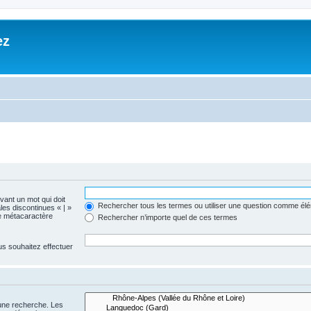
ez
evant un mot qui doit
Rechercher tous les termes ou utiliser une question comme él
les discontinues « | »
me métacaractère
Rechercher n’importe quel de ces termes
us souhaitez effectuer
 une recherche. Les