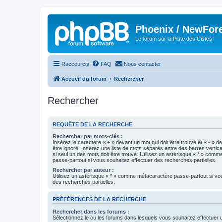
Phoenix / NewFor
Le forum sur la Piste des Cistes
Raccourcis
FAQ
Nous contacter
Accueil du forum
Rechercher
Rechercher
REQUÊTE DE LA RECHERCHE
Rechercher par mots-clés :
Insérez le caractère « + » devant un mot qui doit être trouvé et « - » d
être ignoré. Insérez une liste de mots séparés entre des barres vertica
si seul un des mots doit être trouvé. Utilisez un astérisque « * » com
passe-partout si vous souhaitez effectuer des recherches partielles.
Rechercher par auteur :
Utilisez un astérisque « * » comme métacaractère passe-partout si vo
des recherches partielles.
PRÉFÉRENCES DE LA RECHERCHE
Rechercher dans les forums :
Sélectionnez le ou les forums dans lesquels vous souhaitez effectuer