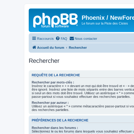
Phoenix / NewFor
Le forum sur la Piste des Cistes
Raccourcis
FAQ
Nous contacter
Accueil du forum
Rechercher
Rechercher
REQUÊTE DE LA RECHERCHE
Rechercher par mots-clés :
Insérez le caractère « + » devant un mot qui doit être trouvé et « - » d
être ignoré. Insérez une liste de mots séparés entre des barres vertica
si seul un des mots doit être trouvé. Utilisez un astérisque « * » com
passe-partout si vous souhaitez effectuer des recherches partielles.
Rechercher par auteur :
Utilisez un astérisque « * » comme métacaractère passe-partout si vo
des recherches partielles.
PRÉFÉRENCES DE LA RECHERCHE
Rechercher dans les forums :
Sélectionnez le ou les forums dans lesquels vous souhaitez effectuer