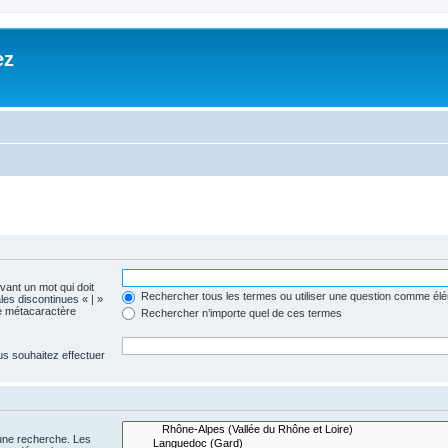
ez
evant un mot qui doit
Rechercher tous les termes ou utiliser une question comme él
les discontinues « | »
me métacaractère
Rechercher n’importe quel de ces termes
us souhaitez effectuer
 une recherche. Les