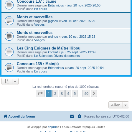
Concours 137 : Jaune
Dernier message par
Britannicus
«
jeu. 20 nov. 2025 20:55
Publié dans
En cours
Monts et merveilles
Dernier message par
giginou
«
ven. 10 oct. 2025 15:29
Publié dans
Vosges
Monts et merveilles
Dernier message par
giginou
«
ven. 10 oct. 2025 15:23
Publié dans
Vosges
Les Cinq Enigmes de Maître Hibou
Dernier message par
konkaf
«
jeu. 25 sept. 2025 13:39
Publié dans
Le Salon des Divers-tissements
Concours 135 : Main(s)
Dernier message par
Britannicus
«
sam. 20 sept. 2025 19:54
Publié dans
En cours
La recherche a retourné plus de 1000 résultats
Page
1
sur
40
1
2
3
4
5
40
Suivant
…
Aller
Accueil du forum
Fuseau horaire sur
UTC+02:00
Développé par
phpBB
® Forum Software © phpBB Limited