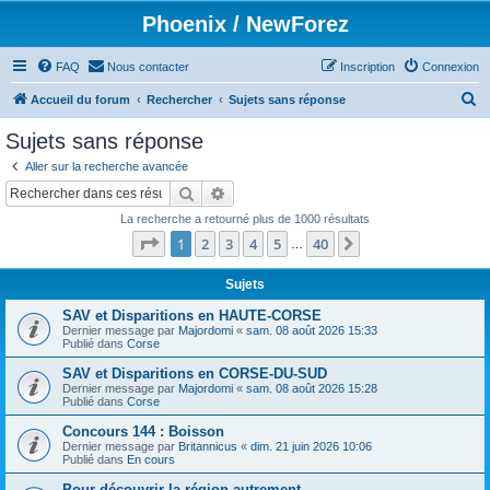
Phoenix / NewForez
FAQ
Nous contacter
Inscription
Connexion
R
Accueil du forum
Rechercher
Sujets sans réponse
e
Sujets sans réponse
c
Aller sur la recherche avancée
h
Rechercher
Recherche avancée
e
La recherche a retourné plus de 1000 résultats
r
Page
1
sur
40
1
2
3
4
5
40
Suivant
…
c
h
Sujets
e
SAV et Disparitions en HAUTE-CORSE
Dernier message par
Majordomi
«
sam. 08 août 2026 15:33
r
Publié dans
Corse
SAV et Disparitions en CORSE-DU-SUD
Dernier message par
Majordomi
«
sam. 08 août 2026 15:28
Publié dans
Corse
Concours 144 : Boisson
Dernier message par
Britannicus
«
dim. 21 juin 2026 10:06
Publié dans
En cours
Pour découvrir la région autrement...