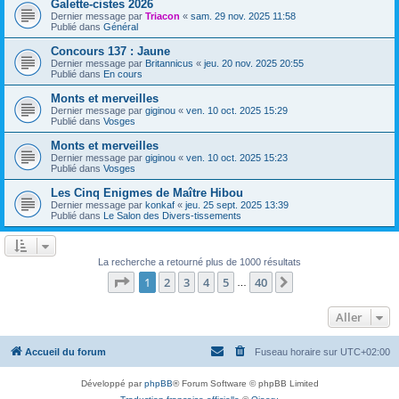
Galette-cistes 2026
Dernier message par
Triacon
«
sam. 29 nov. 2025 11:58
Publié dans
Général
Concours 137 : Jaune
Dernier message par
Britannicus
«
jeu. 20 nov. 2025 20:55
Publié dans
En cours
Monts et merveilles
Dernier message par
giginou
«
ven. 10 oct. 2025 15:29
Publié dans
Vosges
Monts et merveilles
Dernier message par
giginou
«
ven. 10 oct. 2025 15:23
Publié dans
Vosges
Les Cinq Enigmes de Maître Hibou
Dernier message par
konkaf
«
jeu. 25 sept. 2025 13:39
Publié dans
Le Salon des Divers-tissements
La recherche a retourné plus de 1000 résultats
Page
1
sur
40
1
2
3
4
5
40
Suivant
…
Aller
Accueil du forum
Fuseau horaire sur
UTC+02:00
Développé par
phpBB
® Forum Software © phpBB Limited