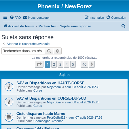
Phoenix / NewForez
FAQ
Nous contacter
Inscription
Connexion
R
Accueil du forum
Rechercher
Sujets sans réponse
e
Sujets sans réponse
c
Aller sur la recherche avancée
h
Rechercher
Recherche avancée
e
La recherche a retourné plus de 1000 résultats
r
Page
1
sur
40
1
2
3
4
5
40
Suivant
…
c
h
Sujets
e
SAV et Disparitions en HAUTE-CORSE
Dernier message par
Majordomi
«
sam. 08 août 2026 15:33
r
Publié dans
Corse
SAV et Disparitions en CORSE-DU-SUD
Dernier message par
Majordomi
«
sam. 08 août 2026 15:28
Publié dans
Corse
Ciste disparue haute Marne
Dernier message par
PetitColibri62
«
ven. 07 août 2026 17:36
Publié dans
Champagne-Ardenne
Concours 144 : Boisson