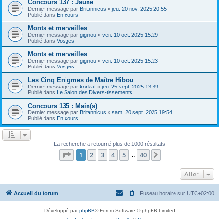
Concours 137 : Jaune
Dernier message par
Britannicus
«
jeu. 20 nov. 2025 20:55
Publié dans
En cours
Monts et merveilles
Dernier message par
giginou
«
ven. 10 oct. 2025 15:29
Publié dans
Vosges
Monts et merveilles
Dernier message par
giginou
«
ven. 10 oct. 2025 15:23
Publié dans
Vosges
Les Cinq Enigmes de Maître Hibou
Dernier message par
konkaf
«
jeu. 25 sept. 2025 13:39
Publié dans
Le Salon des Divers-tissements
Concours 135 : Main(s)
Dernier message par
Britannicus
«
sam. 20 sept. 2025 19:54
Publié dans
En cours
La recherche a retourné plus de 1000 résultats
Page
1
sur
40
1
2
3
4
5
40
Suivant
…
Aller
Accueil du forum
Fuseau horaire sur
UTC+02:00
Développé par
phpBB
® Forum Software © phpBB Limited