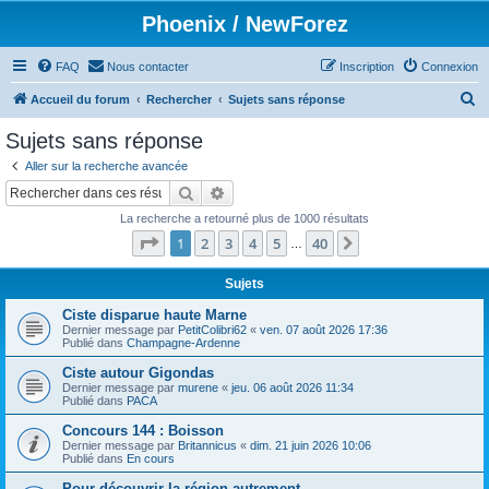
Phoenix / NewForez
FAQ
Nous contacter
Inscription
Connexion
R
Accueil du forum
Rechercher
Sujets sans réponse
e
Sujets sans réponse
c
Aller sur la recherche avancée
h
Rechercher
Recherche avancée
e
La recherche a retourné plus de 1000 résultats
r
Page
1
sur
40
1
2
3
4
5
40
Suivant
…
c
h
Sujets
e
Ciste disparue haute Marne
Dernier message par
PetitColibri62
«
ven. 07 août 2026 17:36
r
Publié dans
Champagne-Ardenne
Ciste autour Gigondas
Dernier message par
murene
«
jeu. 06 août 2026 11:34
Publié dans
PACA
Concours 144 : Boisson
Dernier message par
Britannicus
«
dim. 21 juin 2026 10:06
Publié dans
En cours
Pour découvrir la région autrement...