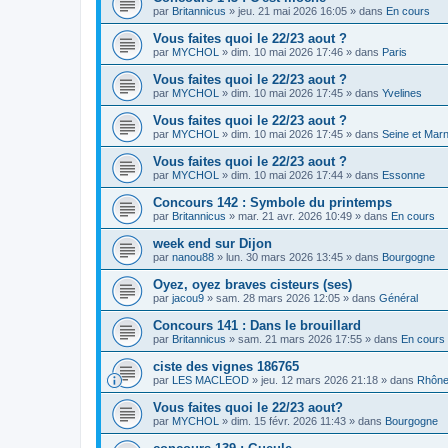
par
Britannicus
»
jeu. 21 mai 2026 16:05
» dans
En cours
Vous faites quoi le 22/23 aout ?
par
MYCHOL
»
dim. 10 mai 2026 17:46
» dans
Paris
Vous faites quoi le 22/23 aout ?
par
MYCHOL
»
dim. 10 mai 2026 17:45
» dans
Yvelines
Vous faites quoi le 22/23 aout ?
par
MYCHOL
»
dim. 10 mai 2026 17:45
» dans
Seine et Mar
Vous faites quoi le 22/23 aout ?
par
MYCHOL
»
dim. 10 mai 2026 17:44
» dans
Essonne
Concours 142 : Symbole du printemps
par
Britannicus
»
mar. 21 avr. 2026 10:49
» dans
En cours
week end sur Dijon
par
nanou88
»
lun. 30 mars 2026 13:45
» dans
Bourgogne
Oyez, oyez braves cisteurs (ses)
par
jacou9
»
sam. 28 mars 2026 12:05
» dans
Général
Concours 141 : Dans le brouillard
par
Britannicus
»
sam. 21 mars 2026 17:55
» dans
En cours
ciste des vignes 186765
par
LES MACLEOD
»
jeu. 12 mars 2026 21:18
» dans
Rhône
Vous faites quoi le 22/23 aout?
par
MYCHOL
»
dim. 15 févr. 2026 11:43
» dans
Bourgogne