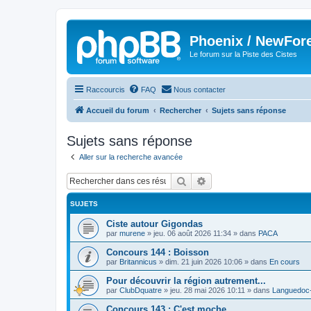
Phoenix / NewFor
Le forum sur la Piste des Cistes
Raccourcis
FAQ
Nous contacter
Accueil du forum
Rechercher
Sujets sans réponse
Sujets sans réponse
Aller sur la recherche avancée
Rechercher
Recherche avancée
SUJETS
Ciste autour Gigondas
par
murene
»
jeu. 06 août 2026 11:34
» dans
PACA
Concours 144 : Boisson
par
Britannicus
»
dim. 21 juin 2026 10:06
» dans
En cours
Pour découvrir la région autrement...
par
ClubDquatre
»
jeu. 28 mai 2026 10:11
» dans
Languedoc-
Concours 143 : C'est moche