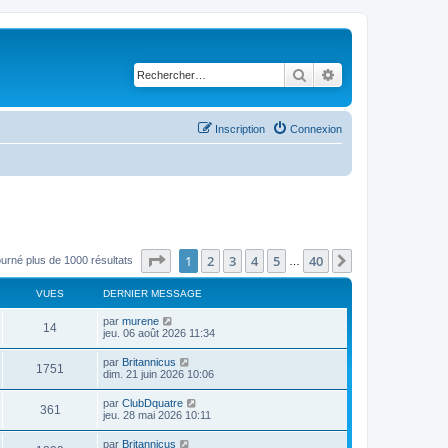
Rechercher
Recherche avancé
Inscription
Connexion
Page
1
sur
40
1
2
3
4
5
40
Suivant
ourné plus de 1000 résultats
…
VUES
DERNIER MESSAGE
D
par
murene
V
14
e
jeu. 06 août 2026 11:34
r
u
n
D
par
Britannicus
V
1751
i
e
dim. 21 juin 2026 10:06
e
e
r
r
u
n
D
par
ClubDquatre
s
m
V
361
i
e
jeu. 28 mai 2026 10:11
e
e
e
r
s
r
u
n
s
D
par
Britannicus
s
m