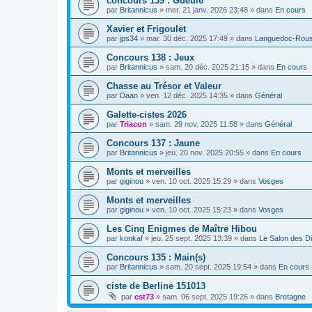
concours 139 : Gueule
par
Britannicus
»
mer. 21 janv. 2026 23:48
» dans
En cours
Xavier et Frigoulet
par
jps34
»
mar. 30 déc. 2025 17:49
» dans
Languedoc-Rouss
Concours 138 : Jeux
par
Britannicus
»
sam. 20 déc. 2025 21:15
» dans
En cours
Chasse au Trésor et Valeur
par
Daan
»
ven. 12 déc. 2025 14:35
» dans
Général
Galette-cistes 2026
par
Triacon
»
sam. 29 nov. 2025 11:58
» dans
Général
Concours 137 : Jaune
par
Britannicus
»
jeu. 20 nov. 2025 20:55
» dans
En cours
Monts et merveilles
par
giginou
»
ven. 10 oct. 2025 15:29
» dans
Vosges
Monts et merveilles
par
giginou
»
ven. 10 oct. 2025 15:23
» dans
Vosges
Les Cinq Enigmes de Maître Hibou
par
konkaf
»
jeu. 25 sept. 2025 13:39
» dans
Le Salon des D
Concours 135 : Main(s)
par
Britannicus
»
sam. 20 sept. 2025 19:54
» dans
En cours
ciste de Berline 151013
par
cst73
»
sam. 06 sept. 2025 19:26
» dans
Bretagne