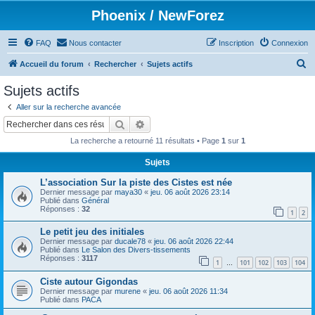
Phoenix / NewForez
FAQ
Nous contacter
Inscription
Connexion
R
Accueil du forum
Rechercher
Sujets actifs
e
Sujets actifs
c
Aller sur la recherche avancée
h
Rechercher
Recherche avancée
e
La recherche a retourné 11 résultats • Page
1
sur
1
r
Sujets
c
L’association Sur la piste des Cistes est née
h
Dernier message par
maya30
«
jeu. 06 août 2026 23:14
e
Publié dans
Général
Réponses :
32
1
2
r
Le petit jeu des initiales
Dernier message par
ducale78
«
jeu. 06 août 2026 22:44
Publié dans
Le Salon des Divers-tissements
Réponses :
3117
1
101
102
103
104
…
Ciste autour Gigondas
Dernier message par
murene
«
jeu. 06 août 2026 11:34
Publié dans
PACA