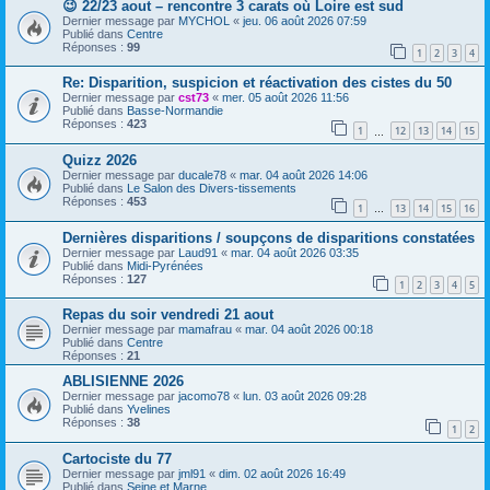
😉 22/23 aout – rencontre 3 carats où Loire est sud
Dernier message par
MYCHOL
«
jeu. 06 août 2026 07:59
Publié dans
Centre
Réponses :
99
1
2
3
4
Re: Disparition, suspicion et réactivation des cistes du 50
Dernier message par
cst73
«
mer. 05 août 2026 11:56
Publié dans
Basse-Normandie
Réponses :
423
1
12
13
14
15
…
Quizz 2026
Dernier message par
ducale78
«
mar. 04 août 2026 14:06
Publié dans
Le Salon des Divers-tissements
Réponses :
453
1
13
14
15
16
…
Dernières disparitions / soupçons de disparitions constatées
Dernier message par
Laud91
«
mar. 04 août 2026 03:35
Publié dans
Midi-Pyrénées
Réponses :
127
1
2
3
4
5
Repas du soir vendredi 21 aout
Dernier message par
mamafrau
«
mar. 04 août 2026 00:18
Publié dans
Centre
Réponses :
21
ABLISIENNE 2026
Dernier message par
jacomo78
«
lun. 03 août 2026 09:28
Publié dans
Yvelines
Réponses :
38
1
2
Cartociste du 77
Dernier message par
jml91
«
dim. 02 août 2026 16:49
Publié dans
Seine et Marne