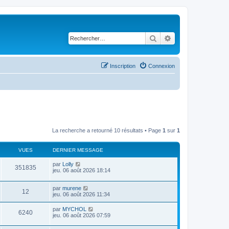
Rechercher
Recherche avancé
Inscription
Connexion
La recherche a retourné 10 résultats • Page
1
sur
1
VUES
DERNIER MESSAGE
D
par
Lolly
V
351835
e
jeu. 06 août 2026 18:14
r
u
n
D
par
murene
i
V
12
e
e
jeu. 06 août 2026 11:34
e
r
r
u
n
s
m
D
par
MYCHOL
V
6240
i
e
e
jeu. 06 août 2026 07:59
e
e
s
r
r
u
s
n