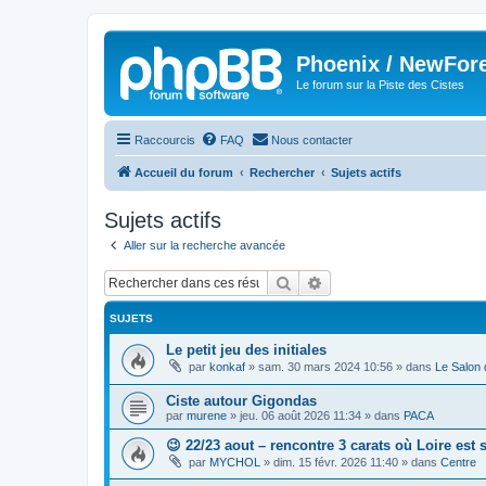
Phoenix / NewFor
Le forum sur la Piste des Cistes
Raccourcis
FAQ
Nous contacter
Accueil du forum
Rechercher
Sujets actifs
Sujets actifs
Aller sur la recherche avancée
Rechercher
Recherche avancée
SUJETS
Le petit jeu des initiales
par
konkaf
»
sam. 30 mars 2024 10:56
» dans
Le Salon 
Ciste autour Gigondas
par
murene
»
jeu. 06 août 2026 11:34
» dans
PACA
😉 22/23 aout – rencontre 3 carats où Loire est 
par
MYCHOL
»
dim. 15 févr. 2026 11:40
» dans
Centre