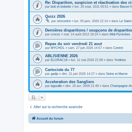
Re: Disparition, suspicion et réactivation des c
par
bob et bobette
»
lun. 26 sept. 2011 00:51
» dans
Basse-
Quizz 2026
par
rencontre
»
lun. 05 janv. 2026 22:14
» dans
Le Salon
Dernières disparitions / soupçons de dispariti
par
crocor
»
mar. 14 août 2012 18:24
» dans
Midi-Pyrénées
Repas du soir vendredi 21 aout
par
MYCHOL
»
sam. 27 juin 2026 14:57
» dans
Centre
ABLISIENNE 2026
par
ELORAC18
»
lun. 11 mai 2026 21:58
» dans
Yvelines
Cartociste du 77
par
gadjo
»
dim. 21 juin 2026 14:27
» dans
Seine et Marne
Acceleration des Sangliers
par
lagouille
»
dim. 19 avr. 2009 21:49
» dans
Champagne-Ar
Aller sur la recherche avancée
Accueil du forum