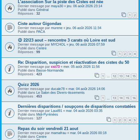
L’association Sur la piste des Cistes est née
Dernier message par
maya30
«
jeu. 06 août 2026 23:14
Publié dans
Général
Réponses :
32
1
2
Ciste autour Gigondas
Dernier message par
murene
«
jeu. 06 août 2026 11:34
Publié dans
PACA
😉 22/23 aout – rencontre 3 carats où Loire est sud
Dernier message par
MYCHOL
«
jeu. 06 août 2026 07:59
Publié dans
Centre
Réponses :
99
1
2
3
4
Re: Disparition, suspicion et réactivation des cistes du 50
Dernier message par
cst73
«
mer. 05 août 2026 11:56
Publié dans
Basse-Normandie
Réponses :
423
1
12
13
14
15
…
Quizz 2026
Dernier message par
ducale78
«
mar. 04 août 2026 14:06
Publié dans
Le Salon des Divers-tissements
Réponses :
453
1
13
14
15
16
…
Dernières disparitions / soupçons de disparitions constatées
Dernier message par
Laud91
«
mar. 04 août 2026 03:35
Publié dans
Midi-Pyrénées
Réponses :
127
1
2
3
4
5
Repas du soir vendredi 21 aout
Dernier message par
mamafrau
«
mar. 04 août 2026 00:18
Publié dans
Centre