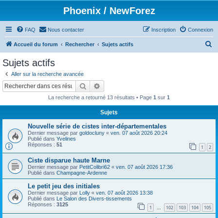
Phoenix / NewForez
FAQ
Nous contacter
Inscription
Connexion
R
Accueil du forum
Rechercher
Sujets actifs
e
Sujets actifs
c
Aller sur la recherche avancée
h
Rechercher
Recherche avancée
e
La recherche a retourné 13 résultats • Page
1
sur
1
r
Sujets
c
Nouvelle série de cistes inter-départementales
h
Dernier message par
goldocluny
«
ven. 07 août 2026 20:24
e
Publié dans
Yvelines
Réponses :
51
1
2
r
Ciste disparue haute Marne
Dernier message par
PetitColibri62
«
ven. 07 août 2026 17:36
Publié dans
Champagne-Ardenne
Le petit jeu des initiales
Dernier message par
Lolly
«
ven. 07 août 2026 13:38
Publié dans
Le Salon des Divers-tissements
Réponses :
3125
1
102
103
104
105
…