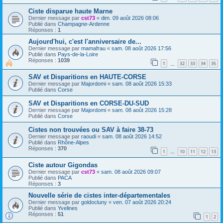
Ciste disparue haute Marne
Dernier message par
cst73
«
dim. 09 août 2026 08:06
Publié dans
Champagne-Ardenne
Réponses :
1
Aujourd'hui, c'est l'anniversaire de...
Dernier message par
mamafrau
«
sam. 08 août 2026 17:56
Publié dans
Pays-de-la-Loire
Réponses :
1039
1
32
33
34
35
…
SAV et Disparitions en HAUTE-CORSE
Dernier message par
Majordomi
«
sam. 08 août 2026 15:33
Publié dans
Corse
SAV et Disparitions en CORSE-DU-SUD
Dernier message par
Majordomi
«
sam. 08 août 2026 15:28
Publié dans
Corse
Cistes non trouvées ou SAV à faire 38-73
Dernier message par
raoudi
«
sam. 08 août 2026 14:52
Publié dans
Rhône-Alpes
Réponses :
370
1
10
11
12
13
…
Ciste autour Gigondas
Dernier message par
cst73
«
sam. 08 août 2026 09:07
Publié dans
PACA
Réponses :
3
Nouvelle série de cistes inter-départementales
Dernier message par
goldocluny
«
ven. 07 août 2026 20:24
Publié dans
Yvelines
Réponses :
51
1
2