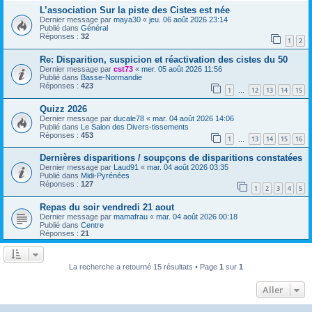
L’association Sur la piste des Cistes est née
Dernier message par
maya30
«
jeu. 06 août 2026 23:14
Publié dans
Général
Réponses :
32
1
2
Re: Disparition, suspicion et réactivation des cistes du 50
Dernier message par
cst73
«
mer. 05 août 2026 11:56
Publié dans
Basse-Normandie
Réponses :
423
1
12
13
14
15
…
Quizz 2026
Dernier message par
ducale78
«
mar. 04 août 2026 14:06
Publié dans
Le Salon des Divers-tissements
Réponses :
453
1
13
14
15
16
…
Dernières disparitions / soupçons de disparitions constatées
Dernier message par
Laud91
«
mar. 04 août 2026 03:35
Publié dans
Midi-Pyrénées
Réponses :
127
1
2
3
4
5
Repas du soir vendredi 21 aout
Dernier message par
mamafrau
«
mar. 04 août 2026 00:18
Publié dans
Centre
Réponses :
21
La recherche a retourné 15 résultats • Page
1
sur
1
Aller