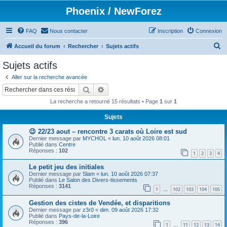
Phoenix / NewForez
FAQ
Nous contacter
Inscription
Connexion
R
Accueil du forum
Rechercher
Sujets actifs
e
Sujets actifs
c
Aller sur la recherche avancée
h
Rechercher
Recherche avancée
e
La recherche a retourné 15 résultats • Page
1
sur
1
r
Sujets
c
😉 22/23 aout – rencontre 3 carats où Loire est sud
h
Dernier message par
MYCHOL
«
lun. 10 août 2026 08:01
e
Publié dans
Centre
Réponses :
102
1
2
3
4
r
Le petit jeu des initiales
Dernier message par
Slam
«
lun. 10 août 2026 07:37
Publié dans
Le Salon des Divers-tissements
Réponses :
3141
1
102
103
104
105
…
Gestion des cistes de Vendée, et disparitions
Dernier message par
z3r0
«
dim. 09 août 2026 17:32
Publié dans
Pays-de-la-Loire
Réponses :
396
1
11
12
13
14
…