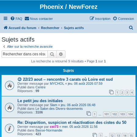
Phoenix / NewForez
FAQ
Nous contacter
Inscription
Connexion
R
Accueil du forum
Rechercher
Sujets actifs
e
Sujets actifs
c
Aller sur la recherche avancée
h
Rechercher
Recherche avancée
e
La recherche a retourné 9 résultats • Page
1
sur
1
r
Sujets
c
😉 22/23 aout – rencontre 3 carats où Loire est sud
h
Dernier message par
MYCHOL
«
jeu. 06 août 2026 07:59
e
Publié dans
Centre
Réponses :
99
1
2
3
4
r
Le petit jeu des initiales
Dernier message par
Slam
«
jeu. 06 août 2026 06:48
Publié dans
Le Salon des Divers-tissements
Réponses :
3106
1
101
102
103
104
…
Re: Disparition, suspicion et réactivation des cistes du 50
Dernier message par
cst73
«
mer. 05 août 2026 11:56
Publié dans
Basse-Normandie
Réponses :
423
1
12
13
14
15
…