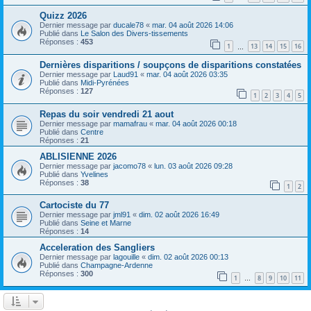
Quizz 2026
Dernier message par
ducale78
«
mar. 04 août 2026 14:06
Publié dans
Le Salon des Divers-tissements
Réponses :
453
1
13
14
15
16
…
Dernières disparitions / soupçons de disparitions constatées
Dernier message par
Laud91
«
mar. 04 août 2026 03:35
Publié dans
Midi-Pyrénées
Réponses :
127
1
2
3
4
5
Repas du soir vendredi 21 aout
Dernier message par
mamafrau
«
mar. 04 août 2026 00:18
Publié dans
Centre
Réponses :
21
ABLISIENNE 2026
Dernier message par
jacomo78
«
lun. 03 août 2026 09:28
Publié dans
Yvelines
Réponses :
38
1
2
Cartociste du 77
Dernier message par
jml91
«
dim. 02 août 2026 16:49
Publié dans
Seine et Marne
Réponses :
14
Acceleration des Sangliers
Dernier message par
lagouille
«
dim. 02 août 2026 00:13
Publié dans
Champagne-Ardenne
Réponses :
300
1
8
9
10
11
…