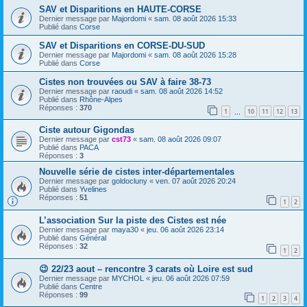
SAV et Disparitions en HAUTE-CORSE
Dernier message par
Majordomi
«
sam. 08 août 2026 15:33
Publié dans
Corse
SAV et Disparitions en CORSE-DU-SUD
Dernier message par
Majordomi
«
sam. 08 août 2026 15:28
Publié dans
Corse
Cistes non trouvées ou SAV à faire 38-73
Dernier message par
raoudi
«
sam. 08 août 2026 14:52
Publié dans
Rhône-Alpes
Réponses :
370
1
10
11
12
13
…
Ciste autour Gigondas
Dernier message par
cst73
«
sam. 08 août 2026 09:07
Publié dans
PACA
Réponses :
3
Nouvelle série de cistes inter-départementales
Dernier message par
goldocluny
«
ven. 07 août 2026 20:24
Publié dans
Yvelines
Réponses :
51
1
2
L’association Sur la piste des Cistes est née
Dernier message par
maya30
«
jeu. 06 août 2026 23:14
Publié dans
Général
Réponses :
32
1
2
😉 22/23 aout – rencontre 3 carats où Loire est sud
Dernier message par
MYCHOL
«
jeu. 06 août 2026 07:59
Publié dans
Centre
Réponses :
99
1
2
3
4