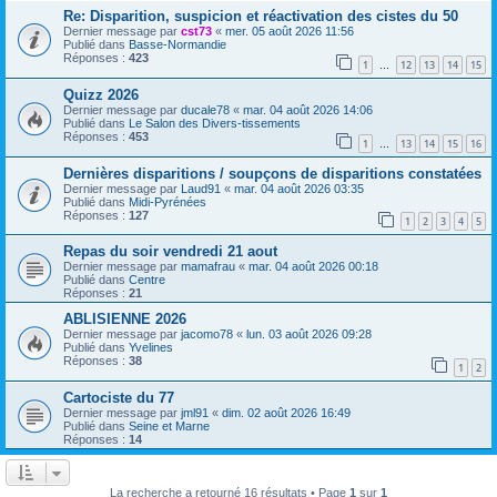
Re: Disparition, suspicion et réactivation des cistes du 50
Dernier message par
cst73
«
mer. 05 août 2026 11:56
Publié dans
Basse-Normandie
Réponses :
423
1
12
13
14
15
…
Quizz 2026
Dernier message par
ducale78
«
mar. 04 août 2026 14:06
Publié dans
Le Salon des Divers-tissements
Réponses :
453
1
13
14
15
16
…
Dernières disparitions / soupçons de disparitions constatées
Dernier message par
Laud91
«
mar. 04 août 2026 03:35
Publié dans
Midi-Pyrénées
Réponses :
127
1
2
3
4
5
Repas du soir vendredi 21 aout
Dernier message par
mamafrau
«
mar. 04 août 2026 00:18
Publié dans
Centre
Réponses :
21
ABLISIENNE 2026
Dernier message par
jacomo78
«
lun. 03 août 2026 09:28
Publié dans
Yvelines
Réponses :
38
1
2
Cartociste du 77
Dernier message par
jml91
«
dim. 02 août 2026 16:49
Publié dans
Seine et Marne
Réponses :
14
La recherche a retourné 16 résultats • Page
1
sur
1