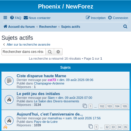
Phoenix / NewForez
FAQ
Nous contacter
Inscription
Connexion
R
Accueil du forum
Rechercher
Sujets actifs
e
Sujets actifs
c
Aller sur la recherche avancée
h
Rechercher
Recherche avancée
e
La recherche a retourné 16 résultats • Page
1
sur
1
r
Sujets
c
Ciste disparue haute Marne
h
Dernier message par
cst73
«
dim. 09 août 2026 08:06
e
Publié dans
Champagne-Ardenne
Réponses :
1
r
Le petit jeu des initiales
Dernier message par
Slam
«
dim. 09 août 2026 07:00
Publié dans
Le Salon des Divers-tissements
Réponses :
3134
1
102
103
104
105
…
Aujourd'hui, c'est l'anniversaire de...
Dernier message par
mamafrau
«
sam. 08 août 2026 17:56
Publié dans
Pays-de-la-Loire
Réponses :
1039
1
32
33
34
35
…