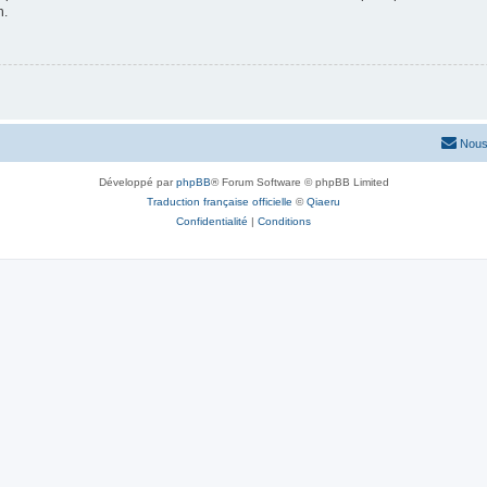
n.
Nous
Développé par
phpBB
® Forum Software © phpBB Limited
Traduction française officielle
©
Qiaeru
Confidentialité
|
Conditions