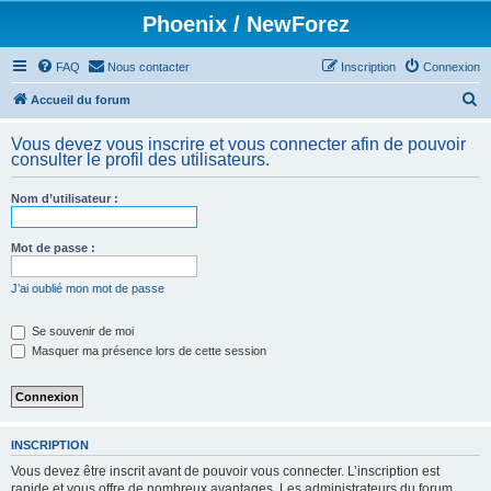
Phoenix / NewForez
FAQ
Nous contacter
Inscription
Connexion
R
Accueil du forum
e
Vous devez vous inscrire et vous connecter afin de pouvoir
c
consulter le profil des utilisateurs.
h
Nom d’utilisateur :
e
r
Mot de passe :
c
h
J’ai oublié mon mot de passe
e
Se souvenir de moi
r
Masquer ma présence lors de cette session
INSCRIPTION
Vous devez être inscrit avant de pouvoir vous connecter. L’inscription est
rapide et vous offre de nombreux avantages. Les administrateurs du forum