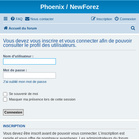
Phoenix / NewForez
FAQ
Nous contacter
Inscription
Connexion
R
Accueil du forum
e
Vous devez vous inscrire et vous connecter afin de pouvoir
c
consulter le profil des utilisateurs.
h
Nom d’utilisateur :
e
r
Mot de passe :
c
h
J’ai oublié mon mot de passe
e
Se souvenir de moi
r
Masquer ma présence lors de cette session
INSCRIPTION
Vous devez être inscrit avant de pouvoir vous connecter. L’inscription est
rapide et vous offre de nombreux avantages. Les administrateurs du forum