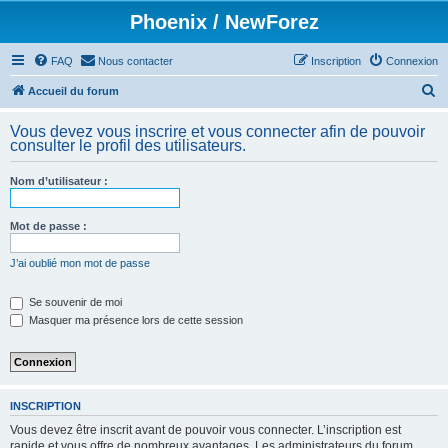
Phoenix / NewForez
FAQ
Nous contacter
Inscription
Connexion
R
Accueil du forum
e
Vous devez vous inscrire et vous connecter afin de pouvoir
c
consulter le profil des utilisateurs.
h
Nom d’utilisateur :
e
r
Mot de passe :
c
h
J’ai oublié mon mot de passe
e
Se souvenir de moi
r
Masquer ma présence lors de cette session
INSCRIPTION
Vous devez être inscrit avant de pouvoir vous connecter. L’inscription est
rapide et vous offre de nombreux avantages. Les administrateurs du forum