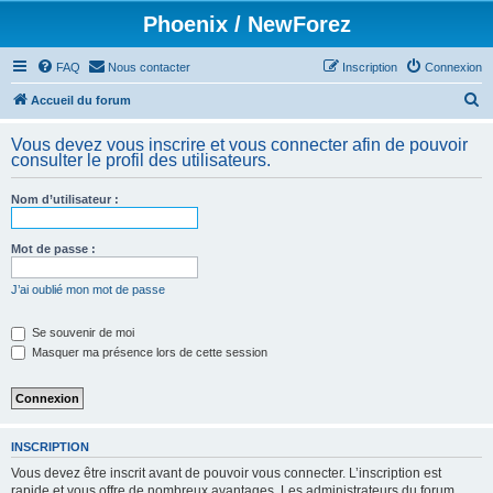
Phoenix / NewForez
FAQ
Nous contacter
Inscription
Connexion
R
Accueil du forum
e
Vous devez vous inscrire et vous connecter afin de pouvoir
c
consulter le profil des utilisateurs.
h
Nom d’utilisateur :
e
r
Mot de passe :
c
h
J’ai oublié mon mot de passe
e
Se souvenir de moi
r
Masquer ma présence lors de cette session
INSCRIPTION
Vous devez être inscrit avant de pouvoir vous connecter. L’inscription est
rapide et vous offre de nombreux avantages. Les administrateurs du forum