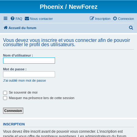
Phoenix / NewForez
FAQ
Nous contacter
Inscription
Connexion
R
Accueil du forum
e
Vous devez vous inscrire et vous connecter afin de pouvoir
c
consulter le profil des utilisateurs.
h
Nom d’utilisateur :
e
r
Mot de passe :
c
h
J’ai oublié mon mot de passe
e
Se souvenir de moi
r
Masquer ma présence lors de cette session
INSCRIPTION
Vous devez être inscrit avant de pouvoir vous connecter. L’inscription est
rapide et vous offre de nombreux avantages. Les administrateurs du forum