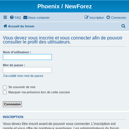
Phoenix / NewForez
FAQ
Nous contacter
Inscription
Connexion
R
Accueil du forum
e
Vous devez vous inscrire et vous connecter afin de pouvoir
c
consulter le profil des utilisateurs.
h
Nom d’utilisateur :
e
r
Mot de passe :
c
h
J’ai oublié mon mot de passe
e
Se souvenir de moi
r
Masquer ma présence lors de cette session
INSCRIPTION
Vous devez être inscrit avant de pouvoir vous connecter. L’inscription est
rapide et vous offre de nombreux avantages. Les administrateurs du forum