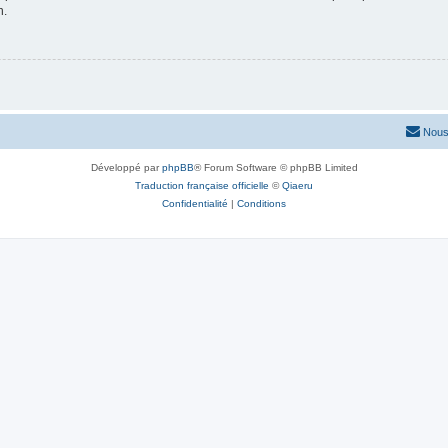
n.
Nous
Développé par
phpBB
® Forum Software © phpBB Limited
Traduction française officielle
©
Qiaeru
Confidentialité
|
Conditions