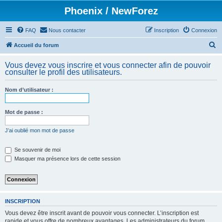
Phoenix / NewForez
FAQ
Nous contacter
Inscription
Connexion
R
Accueil du forum
e
Vous devez vous inscrire et vous connecter afin de pouvoir
c
consulter le profil des utilisateurs.
h
Nom d’utilisateur :
e
r
Mot de passe :
c
h
J’ai oublié mon mot de passe
e
Se souvenir de moi
r
Masquer ma présence lors de cette session
INSCRIPTION
Vous devez être inscrit avant de pouvoir vous connecter. L’inscription est
rapide et vous offre de nombreux avantages. Les administrateurs du forum