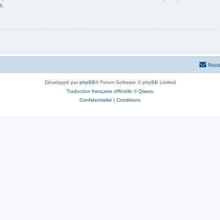
n.
Nous
Développé par
phpBB
® Forum Software © phpBB Limited
Traduction française officielle
©
Qiaeru
Confidentialité
|
Conditions