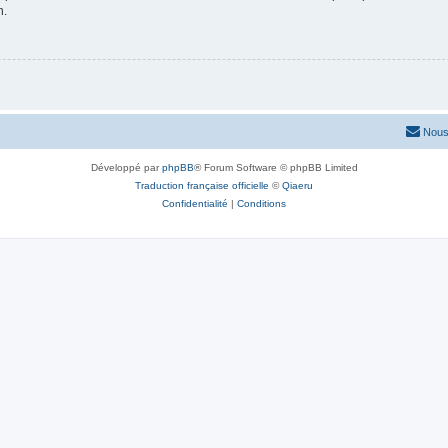
n.
Nous
Développé par
phpBB
® Forum Software © phpBB Limited
Traduction française officielle
©
Qiaeru
Confidentialité
|
Conditions