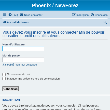
Phoenix / NewForez
FAQ
Nous contacter
Inscription
Connexion
R
Accueil du forum
e
Vous devez vous inscrire et vous connecter afin de pouvoir
c
consulter le profil des utilisateurs.
h
Nom d’utilisateur :
e
r
Mot de passe :
c
h
J’ai oublié mon mot de passe
e
Se souvenir de moi
r
Masquer ma présence lors de cette session
INSCRIPTION
Vous devez être inscrit avant de pouvoir vous connecter. L’inscription est
rapide et vous offre de nombreux avantages. Les administrateurs du forum