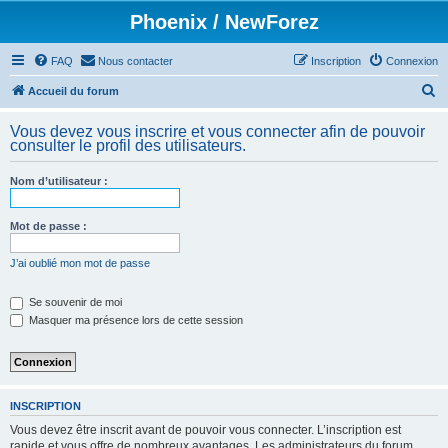
Phoenix / NewForez
FAQ
Nous contacter
Inscription
Connexion
R
Accueil du forum
e
Vous devez vous inscrire et vous connecter afin de pouvoir
c
consulter le profil des utilisateurs.
h
Nom d’utilisateur :
e
r
Mot de passe :
c
h
J’ai oublié mon mot de passe
e
Se souvenir de moi
r
Masquer ma présence lors de cette session
INSCRIPTION
Vous devez être inscrit avant de pouvoir vous connecter. L’inscription est
rapide et vous offre de nombreux avantages. Les administrateurs du forum