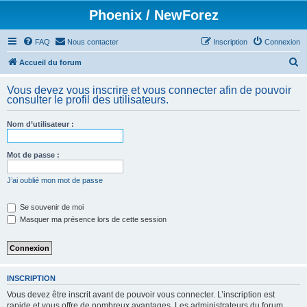
Phoenix / NewForez
FAQ
Nous contacter
Inscription
Connexion
R
Accueil du forum
e
Vous devez vous inscrire et vous connecter afin de pouvoir
c
consulter le profil des utilisateurs.
h
Nom d’utilisateur :
e
r
Mot de passe :
c
h
J’ai oublié mon mot de passe
e
Se souvenir de moi
r
Masquer ma présence lors de cette session
INSCRIPTION
Vous devez être inscrit avant de pouvoir vous connecter. L’inscription est
rapide et vous offre de nombreux avantages. Les administrateurs du forum