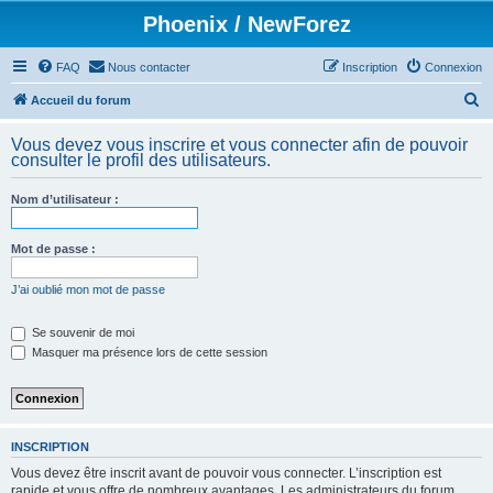
Phoenix / NewForez
FAQ
Nous contacter
Inscription
Connexion
R
Accueil du forum
e
Vous devez vous inscrire et vous connecter afin de pouvoir
c
consulter le profil des utilisateurs.
h
Nom d’utilisateur :
e
r
Mot de passe :
c
h
J’ai oublié mon mot de passe
e
Se souvenir de moi
r
Masquer ma présence lors de cette session
INSCRIPTION
Vous devez être inscrit avant de pouvoir vous connecter. L’inscription est
rapide et vous offre de nombreux avantages. Les administrateurs du forum