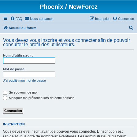
Phoenix / NewForez
FAQ
Nous contacter
Inscription
Connexion
R
Accueil du forum
e
Vous devez vous inscrire et vous connecter afin de pouvoir
c
consulter le profil des utilisateurs.
h
Nom d’utilisateur :
e
r
Mot de passe :
c
h
J’ai oublié mon mot de passe
e
Se souvenir de moi
r
Masquer ma présence lors de cette session
INSCRIPTION
Vous devez être inscrit avant de pouvoir vous connecter. L’inscription est
rapide et vous offre de nombreux avantages. Les administrateurs du forum