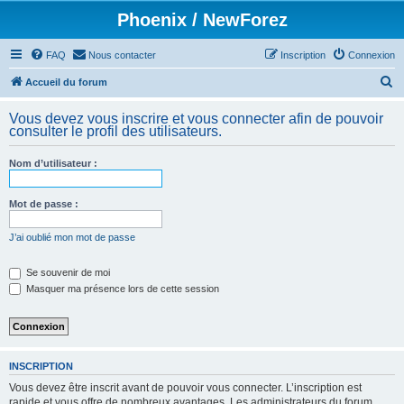
Phoenix / NewForez
FAQ
Nous contacter
Inscription
Connexion
R
Accueil du forum
e
Vous devez vous inscrire et vous connecter afin de pouvoir
c
consulter le profil des utilisateurs.
h
Nom d’utilisateur :
e
r
Mot de passe :
c
h
J’ai oublié mon mot de passe
e
Se souvenir de moi
r
Masquer ma présence lors de cette session
INSCRIPTION
Vous devez être inscrit avant de pouvoir vous connecter. L’inscription est
rapide et vous offre de nombreux avantages. Les administrateurs du forum