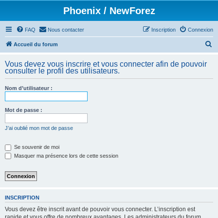
Phoenix / NewForez
FAQ
Nous contacter
Inscription
Connexion
R
Accueil du forum
e
Vous devez vous inscrire et vous connecter afin de pouvoir
c
consulter le profil des utilisateurs.
h
Nom d’utilisateur :
e
r
Mot de passe :
c
h
J’ai oublié mon mot de passe
e
Se souvenir de moi
r
Masquer ma présence lors de cette session
INSCRIPTION
Vous devez être inscrit avant de pouvoir vous connecter. L’inscription est
rapide et vous offre de nombreux avantages. Les administrateurs du forum