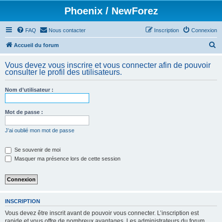
Phoenix / NewForez
FAQ
Nous contacter
Inscription
Connexion
R
Accueil du forum
e
Vous devez vous inscrire et vous connecter afin de pouvoir
c
consulter le profil des utilisateurs.
h
Nom d’utilisateur :
e
r
Mot de passe :
c
h
J’ai oublié mon mot de passe
e
Se souvenir de moi
r
Masquer ma présence lors de cette session
INSCRIPTION
Vous devez être inscrit avant de pouvoir vous connecter. L’inscription est
rapide et vous offre de nombreux avantages. Les administrateurs du forum