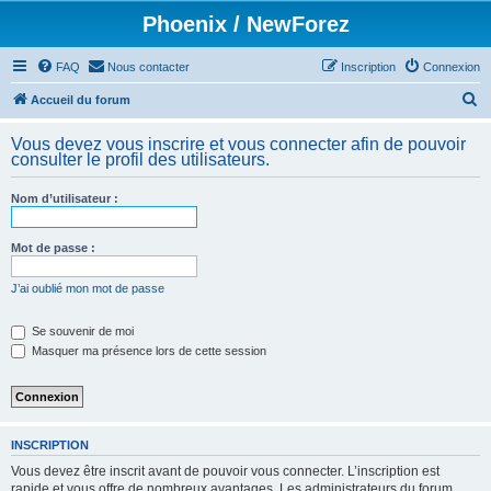
Phoenix / NewForez
FAQ
Nous contacter
Inscription
Connexion
R
Accueil du forum
e
Vous devez vous inscrire et vous connecter afin de pouvoir
c
consulter le profil des utilisateurs.
h
Nom d’utilisateur :
e
r
Mot de passe :
c
h
J’ai oublié mon mot de passe
e
Se souvenir de moi
r
Masquer ma présence lors de cette session
INSCRIPTION
Vous devez être inscrit avant de pouvoir vous connecter. L’inscription est
rapide et vous offre de nombreux avantages. Les administrateurs du forum